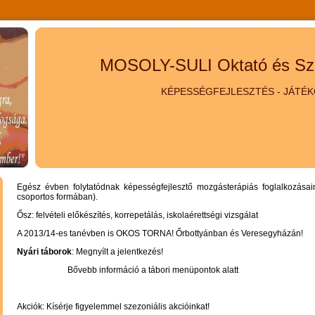
MOSOLY-SULI Oktató és Szol
KÉPESSÉGFEJLESZTÉS - JÁTÉ
Egész évben folytatódnak képességfejlesztő mozgásterápiás foglalkozásai
csoportos formában).
Ősz: felvételi előkészítés, korrepetálás, iskolaérettségi vizsgálat
A 2013/14-es tanévben is OKOS TORNA! Őrbottyánban és Veresegyházán!
Nyári táborok
: Megnyílt a jelentkezés!
Bővebb információ a tábori menüpontok alatt
Akciók: Kísérje figyelemmel szezoniális akcióinkat!