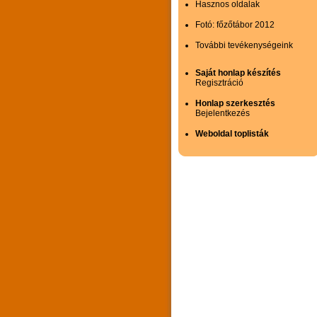
Hasznos oldalak
Fotó: főzőtábor 2012
További tevékenységeink
Saját honlap készítés
Regisztráció
Honlap szerkesztés
Bejelentkezés
Weboldal toplisták