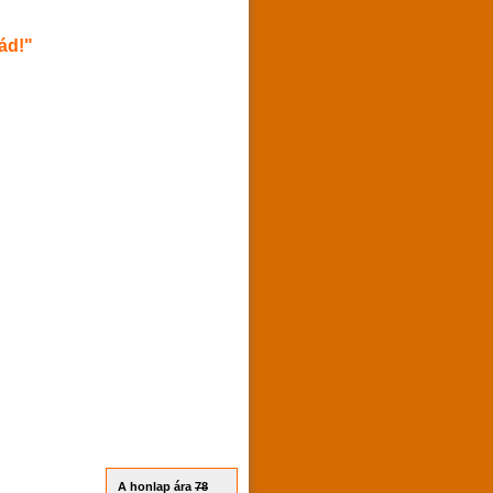
ád!"
A honlap ára
78