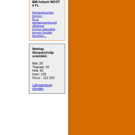
500
helyett MOST
0 Ft.
Honlapkészítés
ingyen:
Ez a
weblapszerkesztő
alkalmas
ingyen weboldal,
ingyen honlap
készítés...
Weblap
látogatottság
számláló:
Mai: 28
Tegnapi: 10
Heti: 92
Havi: 135
Össz.: 112 202
Látogatottság
növelés