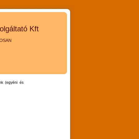
gáltató Kft
KOSAN
nk (egyéni és